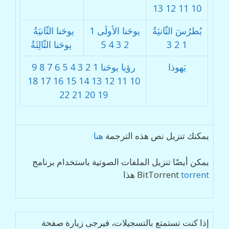
13
12
11
10
بُطرُسَ الثّانيَةُ
يوحَنا الأولَى
1
يوحَنا الثّانيَةُ
1
2
3
2
3
4
5
يوحَنا الثّالِثَةُ
يَهوذا
رؤيا يوحَنا
1
2
3
4
5
6
7
8
9
18
17
16
15
14
13
12
11
10
22
21
20
19
يمكنك تنزيل نص هذه الترجمة
هنا
يمكن أيضًا تنزيل الملفات الصوتية باستخدام برنامج
torrent
BitTorrent
هذا
إذا كنت تستمتع بالتسجيلات، فيرجى زيارة صفحة