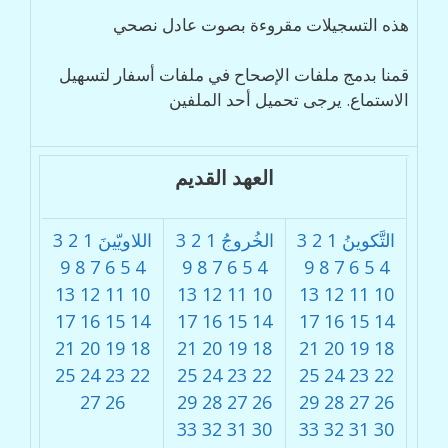
هذه التسجيلات مقروءة بصوت عادل نصحي
قمنا بدمج ملفات الإصحاح في ملفات أسفار لتسهيل
الاستماع. يرجى تحميل أحد الملفين
العهد القديم
التَّكوينُ
1
2
3
الخُروجُ
1
2
3
اللاويّينَ
1
2
3
9
8
7
6
5
4
9
8
7
6
5
4
9
8
7
6
5
4
13
12
11
10
13
12
11
10
13
12
11
10
17
16
15
14
17
16
15
14
17
16
15
14
21
20
19
18
21
20
19
18
21
20
19
18
25
24
23
22
25
24
23
22
25
24
23
22
27
26
29
28
27
26
29
28
27
26
33
32
31
30
33
32
31
30