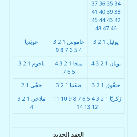
37
36
35
34
41
40
39
38
45
44
43
42
48
47
46
يوئيل
1
2
3
عاموس
1
2
3
عوبَديا
9
8
7
6
5
4
يونان
1
2
3
4
ميخا
1
2
3
4
ناحوم
1
2
3
7
6
5
حَبَقّوق
1
2
3
صَفَنيا
1
2
3
حَجَّي
1
2
زَكَريّا
1
2
3
4
5
6
7
8
9
10
11
مَلاخي
1
2
3
4
14
13
12
العهد الجديد