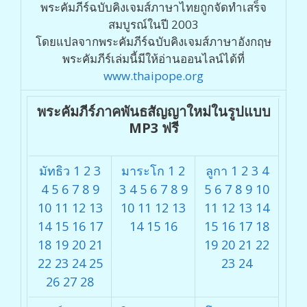
พระคัมภีร์ฉบับคิงเจมส์ภาษาไทยถูกจัดทำเสร็จ
สมบูรณ์ในปี 2003
โดยแปลจากพระคัมภีร์ฉบับคิงเจมส์ภาษาอังกฤษ
พระคัมภีร์เล่มนี้มีให้อ่านออนไลน์ได้ที่
www.thaipope.org
พระคัมภีร์ภาคพันธสัญญาใหม่ในรูปแบบ
MP3 ฟรี
มัทธิว
1
2
3
มาระโก
1
2
ลูกา
1
2
3
4
4
5
6
7
8
9
3
4
5
6
7
8
9
5
6
7
8
9
10
10
11
12
13
10
11
12
13
11
12
13
14
14
15
16
17
14
15
16
15
16
17
18
18
19
20
21
19
20
21
22
22
23
24
25
23
24
26
27
28