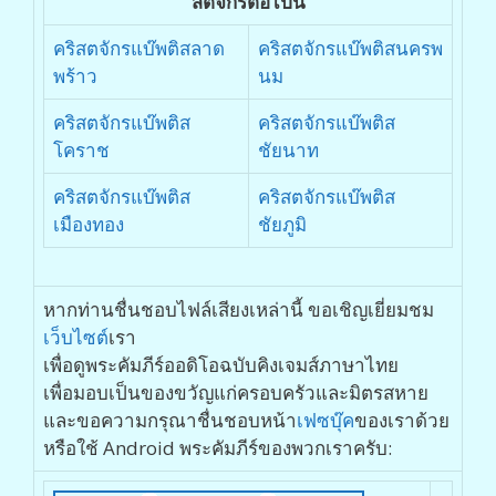
สตจักรต่อไปนี้
คริสตจักรแบ๊พติสลาด
คริสตจักรแบ๊พติสนครพ
พร้าว
นม
คริสตจักรแบ๊พติส
คริสตจักรแบ๊พติส
โคราช
ชัยนาท
คริสตจักรแบ๊พติส
คริสตจักรแบ๊พติส
เมืองทอง
ชัยภูมิ
หากท่านชื่นชอบไฟล์เสียงเหล่านี้ ขอเชิญเยี่ยมชม
เว็บไซต์
เรา
เพื่อดูพระคัมภีร์ออดิโอฉบับคิงเจมส์ภาษาไทย
เพื่อมอบเป็นของขวัญแก่ครอบครัวและมิตรสหาย
และขอความกรุณาชื่นชอบหน้า
เฟซบุ๊ค
ของเราด้วย
หรือใช้ Android พระคัมภีร์ของพวกเราครับ: