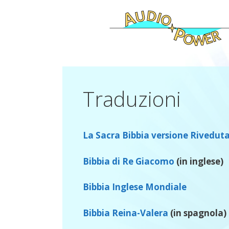
Vai
al
contenuto
Traduzioni
La Sacra Bibbia versione Rivedut
Bibbia di Re Giacomo
(in inglese)
Bibbia Inglese Mondiale
Bibbia Reina-Valera
(in spagnola)